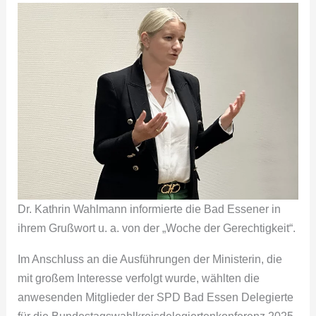
Dr. Kathrin Wahlmann informierte die Bad Essener in
ihrem Grußwort u. a. von der „Woche der Gerechtigkeit“.
Im Anschluss an die Ausführungen der Ministerin, die
mit großem Interesse verfolgt wurde, wählten die
anwesenden Mitglieder der SPD Bad Essen Delegierte
für die Bundestagswahlkreisdelegiertenkonferenz 2025