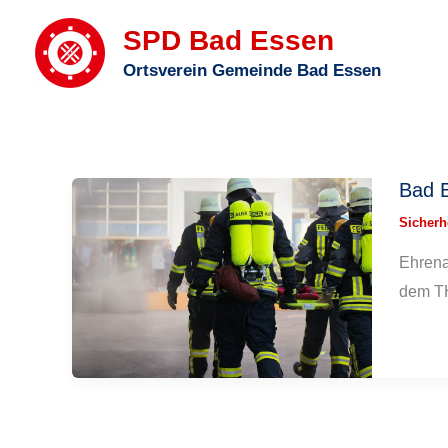
Zum
SPD Bad Essen
Inhalt
Ortsverein Gemeinde Bad Essen
springen
Bad E
Sicherh
Ehrena
dem TH