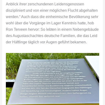
Anblick ihrer zerschundenen Leidensgenossen
diszipliniert und von einer möglichen Flucht abgehalten
werden.“ Auch dass die einheimische Bevölkerung sehr
wohl über die Vorgänge im Lager Kenntnis hatte, hob
Ron Terveen hervor: So lebten in einem Nebengebäude
des Augustaschachtes deutsche Familien, die das Leid
der Häftlinge täglich vor Augen geführt bekamen.